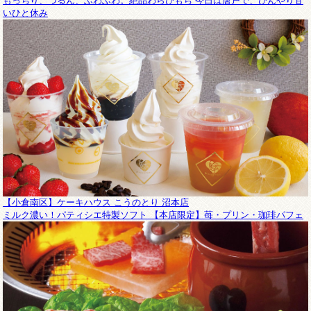
もっちり、つるん、ふわふわ。絶品わらびもち 今日は唐戸で、ひんやり甘
いひと休み
【小倉南区】ケーキハウス こうのとり 沼本店
ミルク濃い！パティシエ特製ソフト 【本店限定】苺・プリン・珈琲パフェ