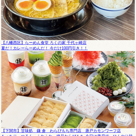
【八幡西区】らーめん食堂 ろくの家 千代ヶ崎店
夏だ！カレーらーめんだ！ 今だけ100円引き！！
【下関市】甘味処 鎌 倉 わらびもち専門店 唐戸カモンワーフ店