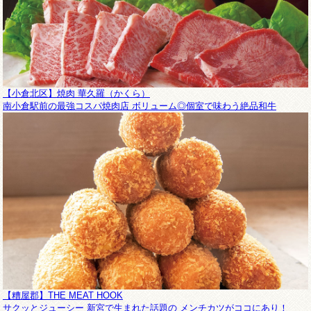
【小倉北区】焼肉 華久羅（かくら）
南小倉駅前の最強コスパ焼肉店 ボリューム◎個室で味わう絶品和牛
【糟屋郡】THE MEAT HOOK
サクッとジューシー 新宮で生まれた話題の メンチカツがココにあり！