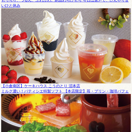
もっちり、つるん、ふわふわ。絶品わらびもち 今日は唐戸で、ひんやり甘
いひと休み
【小倉南区】ケーキハウス こうのとり 沼本店
ミルク濃い！パティシエ特製ソフト 【本店限定】苺・プリン・珈琲パフェ