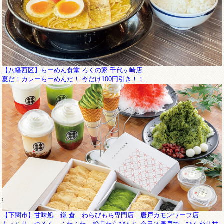
【八幡西区】らーめん食堂 ろくの家 千代ヶ崎店
夏だ！カレーらーめんだ！ 今だけ100円引き！！
【下関市】甘味処 鎌 倉 わらびもち専門店 唐戸カモンワーフ店