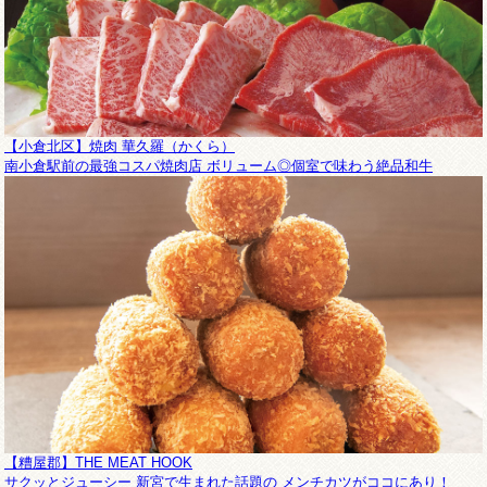
【小倉北区】焼肉 華久羅（かくら）
南小倉駅前の最強コスパ焼肉店 ボリューム◎個室で味わう絶品和牛
【糟屋郡】THE MEAT HOOK
サクッとジューシー 新宮で生まれた話題の メンチカツがココにあり！