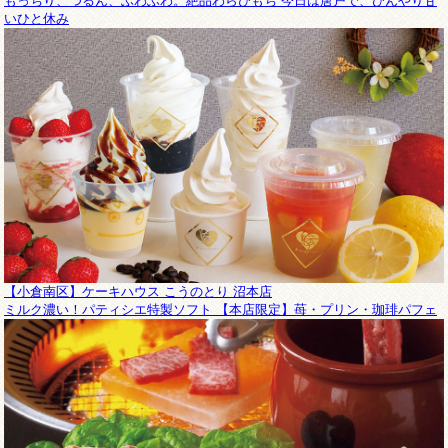
もっちり、つるん、ふわふわ。絶品わらびもち 今日は唐戸で、ひんやり甘
いひと休み
【小倉南区】ケーキハウス こうのとり 沼本店
ミルク濃い！パティシエ特製ソフト 【本店限定】苺・プリン・珈琲パフェ