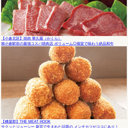
【小倉北区】焼肉 華久羅（かくら）
南小倉駅前の最強コスパ焼肉店 ボリューム◎個室で味わう絶品和牛
【糟屋郡】THE MEAT HOOK
サクッとジューシー 新宮で生まれた話題の メンチカツがココにあり！