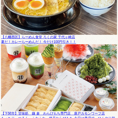
【八幡西区】らーめん食堂 ろくの家 千代ヶ崎店
夏だ！カレーらーめんだ！ 今だけ100円引き！！
【下関市】甘味処 鎌 倉 わらびもち専門店 唐戸カモンワーフ店