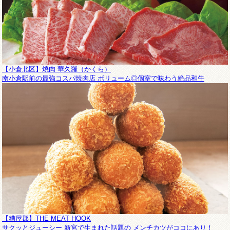
【小倉北区】焼肉 華久羅（かくら）
南小倉駅前の最強コスパ焼肉店 ボリューム◎個室で味わう絶品和牛
【糟屋郡】THE MEAT HOOK
サクッとジューシー 新宮で生まれた話題の メンチカツがココにあり！