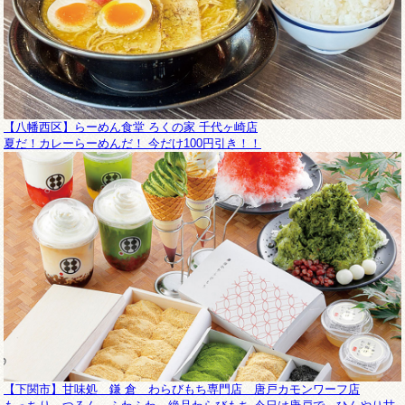
【八幡西区】らーめん食堂 ろくの家 千代ヶ崎店
夏だ！カレーらーめんだ！ 今だけ100円引き！！
【下関市】甘味処 鎌 倉 わらびもち専門店 唐戸カモンワーフ店