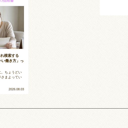
の指南書
まれ模索する
いい働き方」っ
 倉 わらびもち専門店 唐戸カモンワーフ店
に。ちょうどい
わふわ。絶品わらびもち 今日は唐戸で、ひんやり甘いひと休み
年さまよってい
2026.08.03