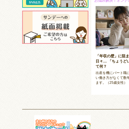
お悩み解決！オンナ
「年収の壁」に阻
日々… 「ちょうど
て何？
【下関市】甘味処 鎌
出産を機にパート職
もっちり、つるん、ふ
い働き方がなくて数
ます。（25歳女性）