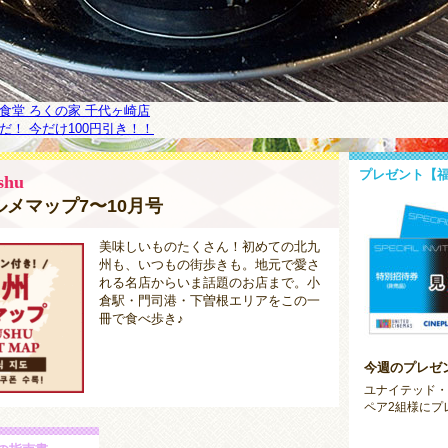
食堂 ろくの家 千代ヶ崎店
！ 今だけ100円引き！！
プレゼント【
shu
メマップ7〜10月号
美味しいものたくさん！初めての北九
州も、いつもの街歩きも。地元で愛さ
れる名店からいま話題のお店まで。小
倉駅・門司港・下曽根エリアをこの一
冊で食べ歩き♪
今週のプレゼ
ユナイテッド・
ペア2組様にプ