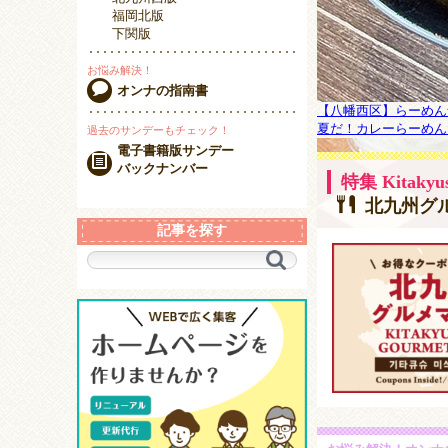
福岡北版
下関版
お悩み解決！
オンナの指南書
【八幡西区】らーめん
夏だ！カレーらーめんだ
過去のサンデーもチェック！
電子書籍版サンデー
バックナンバー
特集 Kitakyu
北九州グル
記事を探す
キ
ー
ワ
ー
ド
で
探
す