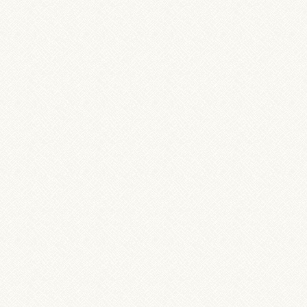
ウス こうのとり 沼本店
エ特製ソフト 【本店限定】苺・プリン・珈琲パフェ