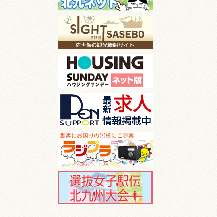
【小倉南区】ケーキハ
ミルク濃い！パティシ