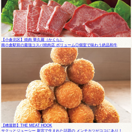
【小倉北区】焼肉 華久羅（かくら）
南小倉駅前の最強コスパ焼肉店 ボリューム◎個室で味わう絶品和牛
【糟屋郡】THE MEAT HOOK
サクッとジューシー 新宮で生まれた話題の メンチカツがココにあり！