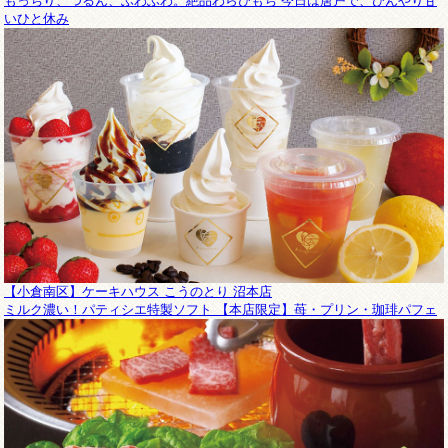
もっちり、つるん、ふわふわ。絶品わらびもち 今日は唐戸で、ひんやり甘
いひと休み
【小倉南区】ケーキハウス こうのとり 沼本店
ミルク濃い！パティシエ特製ソフト 【本店限定】苺・プリン・珈琲パフェ