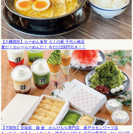
【八幡西区】らーめん食堂 ろくの家 千代ヶ崎店
夏だ！カレーらーめんだ！ 今だけ100円引き！！
【下関市】甘味処 鎌 倉 わらびもち専門店 唐戸カモンワーフ店