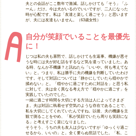
夫との会話がここ数年で激減。話しかけても「そう」「ふ
ーん」だけ。今は犬がいるのでいいですが、二人になった
時が心配です。私は「友達と楽しく過ごそう」と思います
が、夫には友達もいません。（63歳女性）
自分が笑顔でいることを最優先
に！
じつは私の夫も寡黙で、話しかけても生返事。機嫌が悪そ
うな時には夫が好む話をするなど気を遣っていました。あ
る時、なんか不機嫌？と訊ねたら「いいや。何も考えてな
い」と。つまり、私は勝手に夫の機嫌を判断していたわけ
です。そして対話については「静かにしていたら穏やかで
揉めない」と。「穏やかに過ごすために対話を」と思う私
に対して、夫は全く異なる考え方で「穏やかに過ごす」を
実践していたのでした。
一緒に過ごす時間を大切にする方法は人によってさまざ
ま。夫は対話に執着せず空気のような存在であることで、
私を大切にしてくれていたんですね。以後、夫の機嫌を主
観で測ることをやめ、「私が笑顔でいたら周りも笑顔にな
る」と考えすごく楽になりました。
そうそう、うちの夫も友人は少ないですが「ゆっくり過ご
せるから、いいの」と。全く要らぬ世話でした。「私、こ