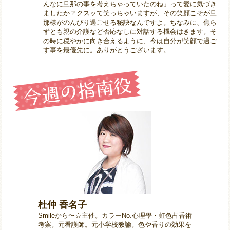
んなに旦那の事を考えちゃっていたのね」って愛に気づき
ましたか？クスッて笑っちゃいますが、その笑顔こそが旦
那様がのんびり過ごせる秘訣なんですよ。ちなみに、焦ら
ずとも親の介護など否応なしに対話する機会はきます。そ
の時に穏やかに向き合えるように、今は自分が笑顔で過ご
す事を最優先に。ありがとうございます。
杜仲 香名子
Smileから〜☆主催。カラーNo.心理學・虹色占香術
考案。元看護師。元小学校教諭。色や香りの効果を