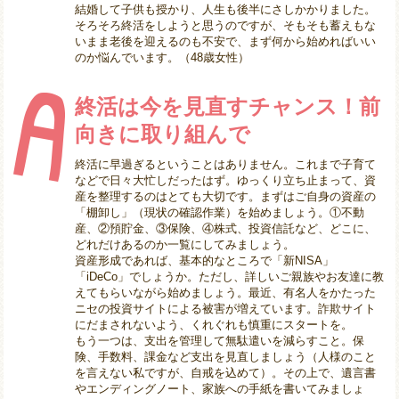
結婚して子供も授かり、人生も後半にさしかかりました。
そろそろ終活をしようと思うのですが、そもそも蓄えもな
いまま老後を迎えるのも不安で、まず何から始めればいい
のか悩んでいます。（48歳女性）
終活は今を見直すチャンス！前
向きに取り組んで
終活に早過ぎるということはありません。これまで子育て
などで日々大忙しだったはず。ゆっくり立ち止まって、資
産を整理するのはとても大切です。まずはご自身の資産の
「棚卸し」（現状の確認作業）を始めましょう。①不動
産、②預貯金、③保険、④株式、投資信託など、どこに、
どれだけあるのか一覧にしてみましょう。
資産形成であれば、基本的なところで「新NISA」
「iDeCo」でしょうか。ただし、詳しいご親族やお友達に教
えてもらいながら始めましょう。最近、有名人をかたった
ニセの投資サイトによる被害が増えています。詐欺サイト
にだまされないよう、くれぐれも慎重にスタートを。
もう一つは、支出を管理して無駄遣いを減らすこと。保
険、手数料、課金など支出を見直しましょう（人様のこと
を言えない私ですが、自戒を込めて）。その上で、遺言書
やエンディングノート、家族への手紙を書いてみましょ