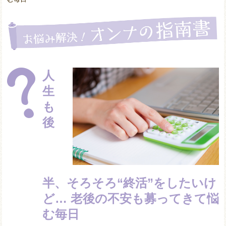
人
生
も
後
半、そろそろ“終活”をしたいけ
ど… 老後の不安も募ってきて悩
む毎日