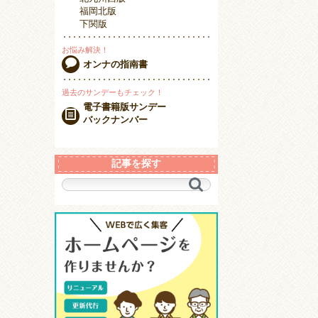
福岡北版
下関版
お悩み解決！
オンナの指南書
過去のサンデーもチェック！
電子書籍版サンデー
バックナンバー
記事を探す
キ
ー
ワ
ー
ド
で
探
す