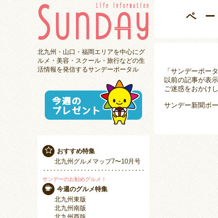
ペ
北九州・山口・福岡エリアを中心にグ
ルメ・美容・スクール・旅行などの生
活情報を発信するサンデーポータル
「サンデーポー
以前の記事が表
ご迷惑をおかけし
サンデー新聞ポー
おすすめ特集
北九州グルメマップ7〜10月号
サンデーのお勧めグルメ！
今週のグルメ特集
北九州東版
北九州南版
北九州西版