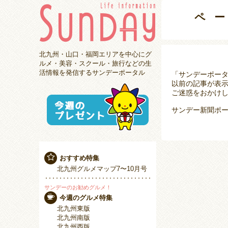
ペ
北九州・山口・福岡エリアを中心にグ
ルメ・美容・スクール・旅行などの生
活情報を発信するサンデーポータル
「サンデーポー
以前の記事が表
ご迷惑をおかけし
サンデー新聞ポー
おすすめ特集
北九州グルメマップ7〜10月号
サンデーのお勧めグルメ！
今週のグルメ特集
北九州東版
北九州南版
北九州西版