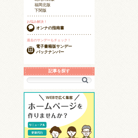
福岡北版
下関版
お悩み解決！
オンナの指南書
過去のサンデーもチェック！
電子書籍版サンデー
バックナンバー
記事を探す
キ
ー
ワ
ー
ド
で
探
す