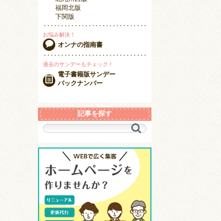
福岡北版
下関版
お悩み解決！
オンナの指南書
過去のサンデーもチェック！
電子書籍版サンデー
バックナンバー
記事を探す
キ
ー
ワ
ー
ド
で
探
す