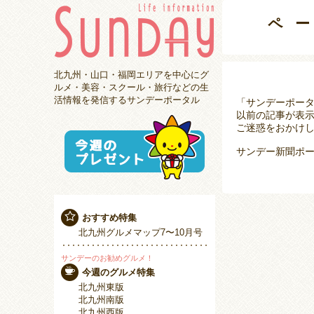
ペ
北九州・山口・福岡エリアを中心にグ
ルメ・美容・スクール・旅行などの生
活情報を発信するサンデーポータル
「サンデーポー
以前の記事が表
ご迷惑をおかけし
サンデー新聞ポー
おすすめ特集
北九州グルメマップ7〜10月号
サンデーのお勧めグルメ！
今週のグルメ特集
北九州東版
北九州南版
北九州西版