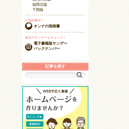
福岡北版
下関版
お悩み解決！
オンナの指南書
過去のサンデーもチェック！
電子書籍版サンデー
バックナンバー
記事を探す
キ
ー
ワ
ー
ド
で
探
す