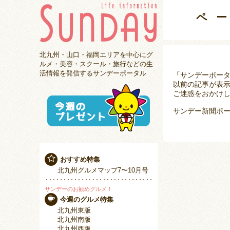
ペ
北九州・山口・福岡エリアを中心にグ
ルメ・美容・スクール・旅行などの生
活情報を発信するサンデーポータル
「サンデーポー
以前の記事が表
ご迷惑をおかけし
サンデー新聞ポー
おすすめ特集
北九州グルメマップ7〜10月号
サンデーのお勧めグルメ！
今週のグルメ特集
北九州東版
北九州南版
北九州西版