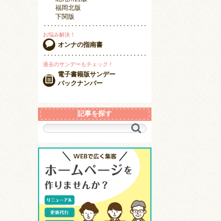
福岡北版
下関版
お悩み解決！
オンナの指南書
過去のサンデーもチェック！
電子書籍版サンデー
バックナンバー
記事を探す
キ
ー
ワ
ー
ド
で
探
す