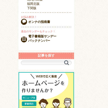
福岡北版
下関版
お悩み解決！
オンナの指南書
過去のサンデーもチェック！
電子書籍版サンデー
バックナンバー
記事を探す
キ
ー
ワ
ー
ド
で
探
す