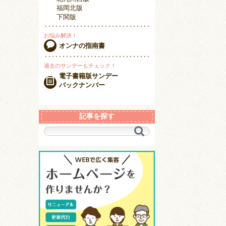
福岡北版
下関版
お悩み解決！
オンナの指南書
過去のサンデーもチェック！
電子書籍版サンデー
バックナンバー
記事を探す
キ
ー
ワ
ー
ド
で
探
す