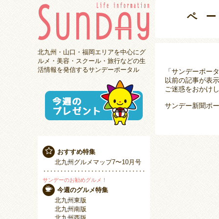
ペ
北九州・山口・福岡エリアを中心にグ
ルメ・美容・スクール・旅行などの生
活情報を発信するサンデーポータル
「サンデーポー
以前の記事が表
ご迷惑をおかけし
サンデー新聞ポー
おすすめ特集
北九州グルメマップ7〜10月号
サンデーのお勧めグルメ！
今週のグルメ特集
北九州東版
北九州南版
北九州西版