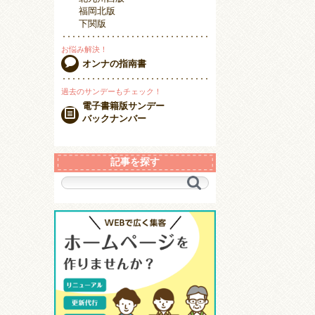
福岡北版
下関版
お悩み解決！
オンナの指南書
過去のサンデーもチェック！
電子書籍版サンデー
バックナンバー
記事を探す
キ
ー
ワ
ー
ド
で
探
す