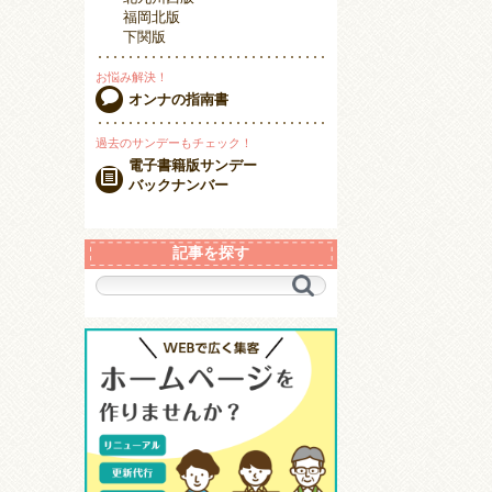
福岡北版
下関版
お悩み解決！
オンナの指南書
過去のサンデーもチェック！
電子書籍版サンデー
バックナンバー
記事を探す
キ
ー
ワ
ー
ド
で
探
す