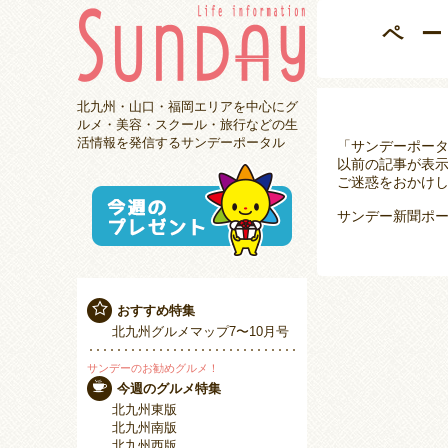
ペ
北九州・山口・福岡エリアを中心にグ
ルメ・美容・スクール・旅行などの生
活情報を発信するサンデーポータル
「サンデーポー
以前の記事が表
ご迷惑をおかけし
サンデー新聞ポー
おすすめ特集
北九州グルメマップ7〜10月号
サンデーのお勧めグルメ！
今週のグルメ特集
北九州東版
北九州南版
北九州西版