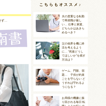
こちらもオススメ♪
夫の度重なる転勤
せず…
で再就職が厳し
い… 仕事と家庭、
どちらかはあきら
めるべき？
父の他界を機に終
活を考えるよう
に… “死後どうし
てほしいか”を残す
方法は？
ゲーム、門限、宿
題… 子供が約束
ごとを守らない ど
うすれば守れるよ
うになる？
お局様の機嫌に振
り回される毎日 転