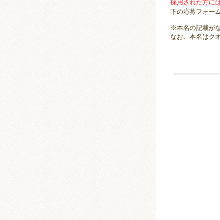
採用された方に
下の応募フォー
※本名の記載が
なお、本名はク