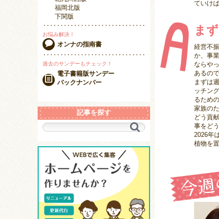
ていけば
福岡北版
下関版
まず
お悩み解決！
オンナの指南書
経営不振
か、事
ならや
過去のサンデーもチェック！
あるの
電子書籍版サンデー
まずは
バックナンバー
ッチン
るため
家族の
記事を探す
どう貢
事をど
キ
2026
ー
植物を
ワ
ー
ド
で
探
す