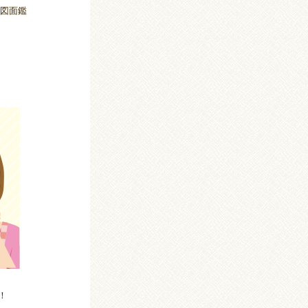
の図面鑑
！