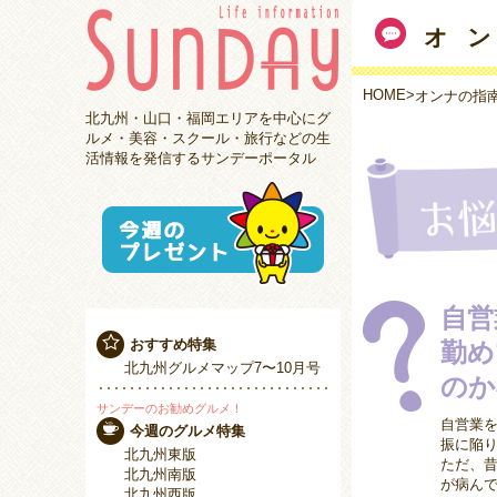
オ
HOME
>
オンナの指
北九州・山口・福岡エリアを中心にグ
ルメ・美容・スクール・旅行などの生
活情報を発信するサンデーポータル
自営
おすすめ特集
勤め
北九州グルメマップ7〜10月号
のか
サンデーのお勧めグルメ！
自営業を
今週のグルメ特集
振に陥
北九州東版
ただ、
北九州南版
が病ん
北九州西版