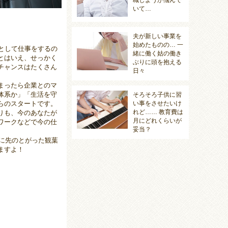
職しようか悩んで
いて…
夫が新しい事業を
始めたものの… 一
として仕事をするの
緒に働く姑の働き
とはいえ、せっかく
ぶりに頭を抱える
チャンスはたくさん
日々
まったら企業とのマ
体系か」「生活を守
そろそろ子供に習
らのスタートです。
い事をさせたいけ
れど…… 教育費は
りも、今のあなたが
月にどれくらいが
ワークなどで今の仕
妥当？
側に先のとがった観葉
ますよ！