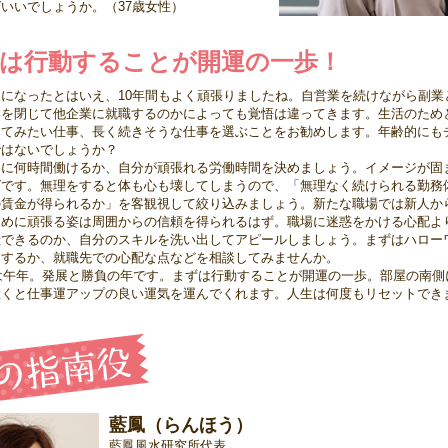
いいでしょうか。（37歳女性）
は行動することが開運の一歩！
になったとはいえ、10年間もよく頑張りましたね。自営業を続けながら副業
業を閉じて他企業に就職するのかによっても覚悟は違ってきます。生活のため
ってみたい仕事、長く続きそうな仕事を選ぶことをお勧めします。年齢的にも
ではないでしょうか？
週に何時間働けるか、自分が頑張れる労働時間を決めましょう。イメージが固
グです。無理をすると体も心も壊してしまうので、「無理なく続けられる勤務
の賃金が得られるか」を客観視して絞り込みましょう。新たな職場では新人か
ために頑張る姿は周囲からの信頼を得られるはず。職場に迷惑をかける心配よ
献できるのか、自分のスキルを洗い出してアピールしましょう。まずはハロー
うするか、就職先での心配な点などを相談してみませんか。
年は午年。発展と勝負の年です。まずは行動することが開運の一歩。部屋の南
置くと仕事運アップの良い運気を運んでくれます。人生は何度もリセットでき
藍鳳（らんほう）
藍鳳風水研究所代表。