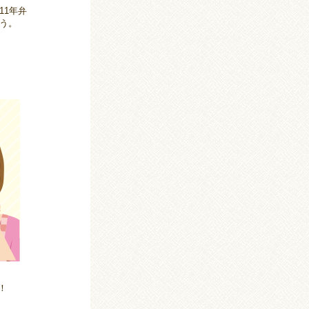
11年弁
う。
！