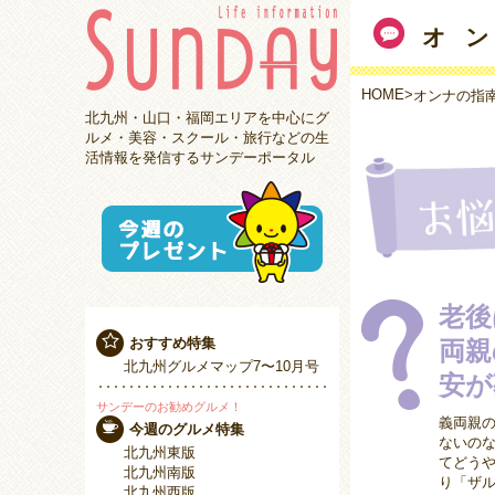
オ
HOME
>
オンナの指
北九州・山口・福岡エリアを中心にグ
ルメ・美容・スクール・旅行などの生
活情報を発信するサンデーポータル
老後
おすすめ特集
両親
北九州グルメマップ7〜10月号
安が
サンデーのお勧めグルメ！
義両親
今週のグルメ特集
ないの
北九州東版
てどう
北九州南版
り「ザ
北九州西版