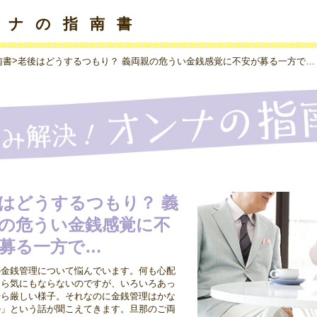
ンナの指南書
>
南書
老後はどうするつもり？ 義両親の危うい金銭感覚に不安が募る一方で…
はどうするつもり？ 義
の危うい金銭感覚に不
募る一方で…
の金銭管理について悩んでいます。何も心配
なら気にもならないのですが、いろいろあっ
やら厳しい様子。それなのに金銭管理はかな
ル」という話が聞こえてきます。旦那のご両