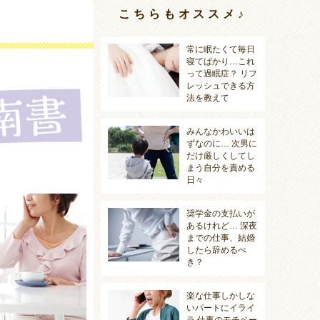
こちらもオススメ♪
常に眠たくて毎日
寝てばかり…これ
って過眠症？ リフ
レッシュできる方
法を教えて
みんなかわいいは
ずなのに… 次男に
だけ厳しくしてし
まう自分を責める
日々
奨学金の支払いが
あるけれど… 深夜
までの仕事、結婚
したら辞めるべ
き？
楽な仕事しかしな
いパートにイライ