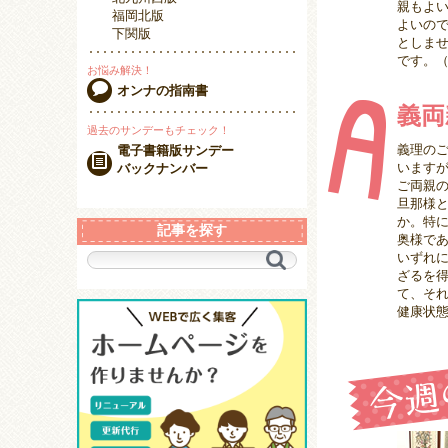
親もよ
福岡北版
よいの
下関版
としま
です。（
お悩み解決！
オンナの指南書
義両
過去のサンデーもチェック！
義理の
電子書籍版サンデー
います
バックナンバー
ご両親
旦那様
か。特
記事を探す
奥様で
いずれ
キ
ざるを
ー
て、そ
ワ
健康状
ー
ド
で
探
す