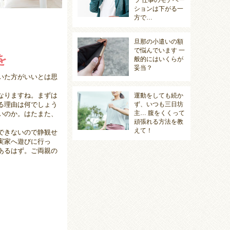
ラ 仕事のモチベー
ションは下がる一
方で…
旦那の小遣いの額
で悩んでいます 一
を
般的にはいくらが
妥当？
いた方がいいとは思
なりますね。まずは
運動をしても続か
る理由は何でしょう
ず、いつも三日坊
主… 腹をくくって
いのか。はたまた、
頑張れる方法を教
えて！
できないので静観せ
実家へ遊びに行っ
あるはず。ご両親の