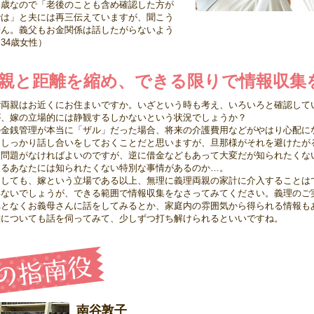
い歳なので「老後のことも含め確認した方が
では」と夫には再三伝えていますが、聞こう
せん。義父もお金関係は話したがらないよう
34歳女性）
親と距離を縮め、できる限りで情報収集
ご両親はお近くにお住まいですか。いざという時も考え、いろいろと確認して
が、嫁の立場的には静観するしかないという状況でしょうか？
の金銭管理が本当に「ザル」だった場合、将来の介護費用などがやはり心配に
としっかり話し合いをしておくことだと思いますが、旦那様がそれを避けたが
に問題がなければよいのですが、逆に借金などもあって大変だが知られたくな
あるあなたには知られたくない特別な事情があるのか…。
にしても、嫁という立場である以上、無理に義理両親の家計に介入することは
得ないでしょうが、できる範囲で情報収集をなさってみてください。義理のご
れとなくお義母さんに話をしてみるとか、家庭内の雰囲気から得られる情報も
態についても話を伺ってみて、少しずつ打ち解けられるといいですね。
南谷敦子