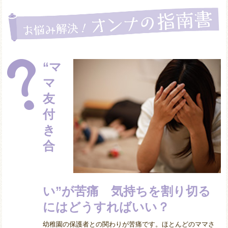
“マ
マ
友
付
き
合
い”が苦痛 気持ちを割り切る
にはどうすればいい？
幼稚園の保護者との関わりが苦痛です。ほとんどのママさ