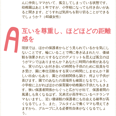
んに仲良しママがいて、孤立してしまっている状態です。
幼稚園はあと１年ですが、小学校になっても付き合いがあ
ると聞きます。どうすれば気持ちを割り切ることができる
でしょうか？（40歳女性）
互いを尊重し、ほどほどの距離
感を
現状では、ほかの保護者からどう見られているかを気にし
ないことです。輪にいることで噂に巻き込まれたり、価値
観を強要されたりするなどのデメリットを思えば孤立のほ
うがマシではありませんか？あなたに時間の余裕があるな
ら、実りのないお付き合いの時間を子供のために役員を引
き受け、園に奉仕活動をする実りの時間にしませんか？新
しい出会いもあり、園との信頼関係も築け、何より子供が
喜びます。園でのあなたの居場所も確固となるでしょう。
小学校に上がればほかの保育園や幼稚園の子供たちもきま
す。狭い保護者関係からぐっと広がりが出て、保護者間の
風通しも良くなるはず。兄弟児が高学年にいるベテランマ
マもいますし、近い価値観の保護者にも出会える確率が高
くなるでしょう。また、フルタイムで働くママも増えてき
ますから、グループに入る必要性自体がなくなるでしょ
う。