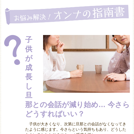
子
供
が
成
長
し
旦
那との会話が減り始め… 今さら
どうすればいい？
子供が大きくなり、次第に旦那との会話がなくなってき
たように感じます。今さらという気持ちもあり、どうした