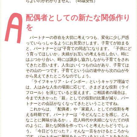
らよいのかわかりません。（45歳女性）
配偶者としての新たな関係作り
を
パートナーの存在を大切に考えつつも、変化に少し戸惑
っていらっしゃるようにお見受けします。子育てが始まる
と、パートナーとは“子育ての同志”になります。「子供にど
う育ってほしいか」夫婦がお互いの考えを出し合い、時に
はぶつかり合い、時には譲歩し協力しながら子育てをされ
てきたと思います。人生はいくつもの山があり、子育ては
その山の一つです。子育てという山の途中から次の山が今
から見えてきたところなのでしょう。
「ライフキャリア・レインボー」というキャリア理論で
は、人はみな人生の場面に応じて、さまざまな役割（ライ
フロール）を演じていると捉えます。ご相談者の場合は、
今まで大きかった「親」としての役割の比重が減り、パー
トナーとの会話がなくなってきたということですね。
これからは、「配偶者」や「家庭人」としての役割を考
える時期です。パートナーは「今どんなことを感じ、どん
なことに興味があるか」。恋人時代や夫婦になりたての頃
のように、新たな関係を作っていくと考えたらどうでしょ
う。「今日どうだった？」そんな一言をかけるところから
です。パートナーに興味をもっているということをあなた