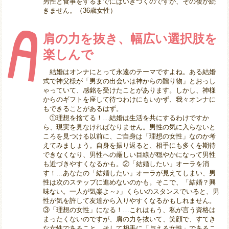
男性と食事をするまでにはいきつくのですが、その後が続
きません。（36歳女性）
肩の力を抜き、幅広い選択肢を
楽しんで
結婚はオンナにとって永遠のテーマですよね。ある結婚
式で神父様が「男女の出会いは神からの贈り物」とおっし
ゃっていて、感銘を受けたことがあります。しかし、神様
からのギフトを座して待つわけにもいかず、我々オンナに
もできることがあるはず。
①理想を捨てる！…結婚は生活を共にするわけですか
ら、現実を見なければなりません。男性の気に入らないと
ころを見つける以前に、ご自身は「理想の女性」なのか考
えてみましょう。自身を振り返ると、相手にも多くを期待
できなくなり、男性への厳しい目線が穏やかになって男性
も近づきやすくなるかも。②「結婚したい」オーラを消
す！…あなたの「結婚したい」オーラが見えてしまい、男
性は次のステップに進めないのかも。そこで、「結婚？興
味ない。一人が気楽よ～♪」くらいのスタンスでいると、男
性が気を許して友達から入りやすくなるかもしれません。
③「理想の女性」になる！…これはもう、私が言う資格は
まったくないのですが、肩の力を抜いて、笑顔で、すてき
な女性であること。そして相手に「与える女性」であるこ