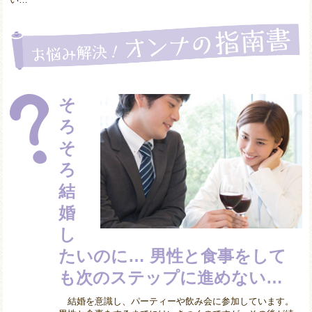
そ
ろ
そ
ろ
結
婚
し
たいのに… 男性と食事をして
も次のステップに進めない…
結婚を意識し、パーティーや飲み会に参加しています。