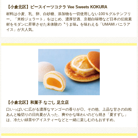
【小倉北区】ビースイーツコクラ Vee Sweets KOKURA
材料は小麦、乳、卵、白砂糖、添加物を一切使用しない100％グルテンフリ
ー。「米粉ジェラート」をはじめ、濃厚甘酒、京都白味噌など日本の伝統素
材をモダンに昇華させた未体験の〝うま味〟を味わえる「UMAMI バニラア
イス」が大人気。
【小倉北区】和菓子 なごし 足立店
口いっぱいに広がる濃厚なマンゴーの香りが◎。その他、上品な甘さの白粒
あんと輪切りの日向夏が入った、爽やかな味わいのどら焼き「夏すずし」
は、冷たい緑茶やアイスティーなどと一緒に楽しむのもおすすめ。