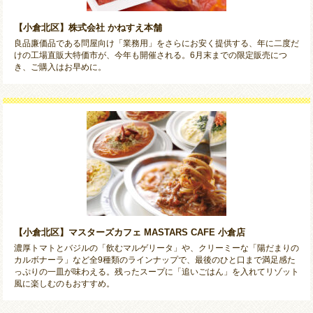
【小倉北区】株式会社 かねすえ本舗
良品廉価品である問屋向け「業務用」をさらにお安く提供する、年に二度だ
けの工場直販大特価市が、今年も開催される。6月末までの限定販売につ
き、ご購入はお早めに。
【小倉北区】マスターズカフェ MASTARS CAFE 小倉店
濃厚トマトとバジルの「飲むマルゲリータ」や、クリーミーな「陽だまりの
カルボナーラ」など全9種類のラインナップで、最後のひと口まで満足感た
っぷりの一皿が味わえる。残ったスープに「追いごはん」を入れてリゾット
風に楽しむのもおすすめ。