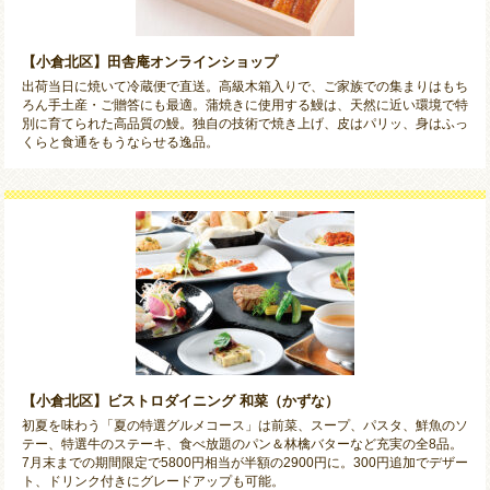
【小倉北区】田舎庵オンラインショップ
出荷当日に焼いて冷蔵便で直送。高級木箱入りで、ご家族での集まりはもち
ろん手土産・ご贈答にも最適。蒲焼きに使用する鰻は、天然に近い環境で特
別に育てられた高品質の鰻。独自の技術で焼き上げ、皮はパリッ、身はふっ
くらと食通をもうならせる逸品。
【小倉北区】ビストロダイニング 和菜（かずな）
初夏を味わう「夏の特選グルメコース」は前菜、スープ、パスタ、鮮魚のソ
テー、特選牛のステーキ、食べ放題のパン＆林檎バターなど充実の全8品。
7月末までの期間限定で5800円相当が半額の2900円に。300円追加でデザー
ト、ドリンク付きにグレードアップも可能。