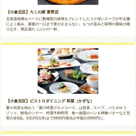
【小倉北区】ろくの家 富野店
北海道味噌をベースに数種類の味噌をブレンドしたコク深いスープが中太麺
によく絡み、最後の一口まで箸が止まらない。もつの旨みと味噌の風味が織
りなす、満足感たっぷりの一杯。
【小倉北区】ビストロダイニング 和菜（かずな）
夏の旬菜を味わう「夏の特選グルメコース」は前菜、スープ、パスタor リ
ゾット、鮮魚のソテー、特選牛肉料理、食べ放題のパン＆林檎バターなど充
実の全8品。8月20日(木)まで5800円相当が半額の2900円に。