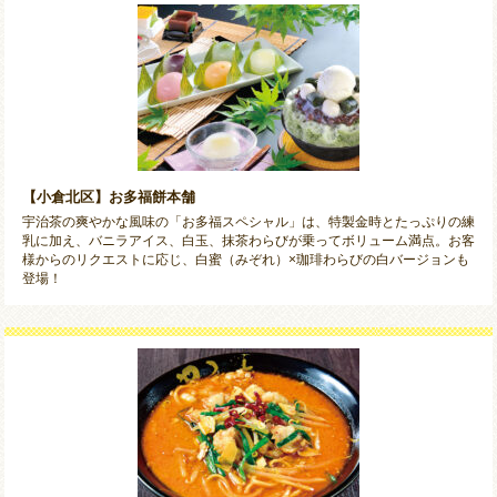
【小倉北区】お多福餅本舗
宇治茶の爽やかな風味の「お多福スペシャル」は、特製金時とたっぷりの練
乳に加え、バニラアイス、白玉、抹茶わらびが乗ってボリューム満点。お客
様からのリクエストに応じ、白蜜（みぞれ）×珈琲わらびの白バージョンも
登場！