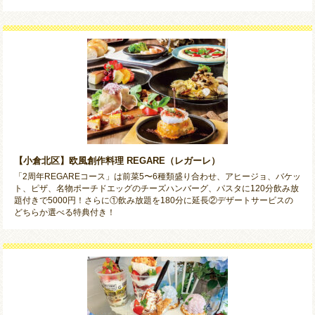
【小倉北区】欧風創作料理 REGARE（レガーレ）
「2周年REGAREコース」は前菜5〜6種類盛り合わせ、アヒージョ、バケッ
ト、ピザ、名物ポーチドエッグのチーズハンバーグ、パスタに120分飲み放
題付きで5000円！さらに①飲み放題を180分に延長②デザートサービスの
どちらか選べる特典付き！