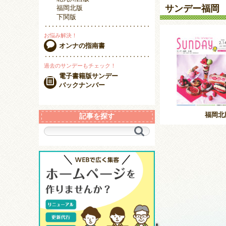
サンデー福岡
福岡北版
下関版
お悩み解決！
オンナの指南書
過去のサンデーもチェック！
電子書籍版サンデー
バックナンバー
福岡北
記事を探す
キ
ー
ワ
ー
ド
で
探
す