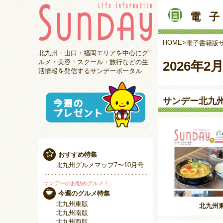
電
HOME
>
電子書籍版
北九州・山口・福岡エリアを中心にグ
ルメ・美容・スクール・旅行などの生
2026年2
活情報を発信するサンデーポータル
サンデー北九
おすすめ特集
北九州グルメマップ7〜10月号
サンデーのお勧めグルメ！
今週のグルメ特集
北九州東版
北九州
北九州南版
北九州西版