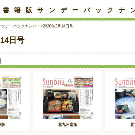
子書籍版サンデーバックナ
>
サンデーバックナンバー
2026年2月14日号
月14日号
州
東版
北九州南版
北